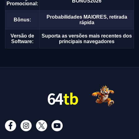
BONUS2026
Promocional:
Probabilidades MAIORES, retirada
Bônus:
rápida
Versão de
Suporta as versões mais recentes dos
Software:
principais navegadores