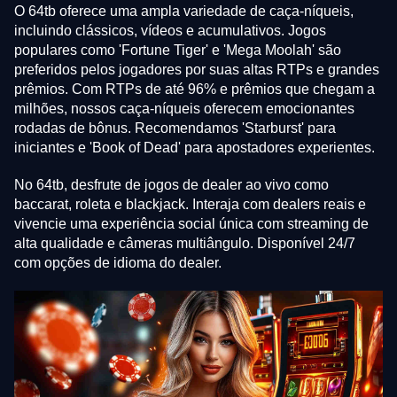
O 64tb oferece uma ampla variedade de caça-níqueis,
incluindo clássicos, vídeos e acumulativos. Jogos
populares como 'Fortune Tiger' e 'Mega Moolah' são
preferidos pelos jogadores por suas altas RTPs e grandes
prêmios. Com RTPs de até 96% e prêmios que chegam a
milhões, nossos caça-níqueis oferecem emocionantes
rodadas de bônus. Recomendamos 'Starburst' para
iniciantes e 'Book of Dead' para apostadores experientes.
No 64tb, desfrute de jogos de dealer ao vivo como
baccarat, roleta e blackjack. Interaja com dealers reais e
vivencie uma experiência social única com streaming de
alta qualidade e câmeras multiângulo. Disponível 24/7
com opções de idioma do dealer.