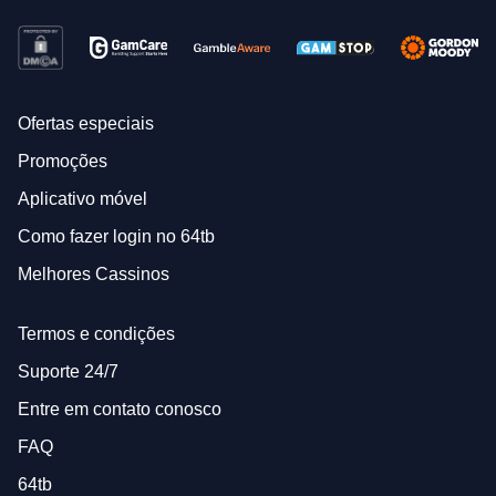
Ofertas especiais
Promoções
Aplicativo móvel
Como fazer login no 64tb
Melhores Cassinos
Termos e condições
Suporte 24/7
Entre em contato conosco
FAQ
64tb