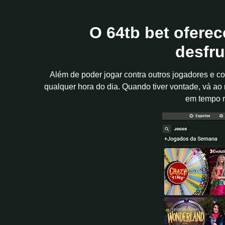
O 64tb bet oferec
desfru
Além de poder jogar contra outros jogadores e co
qualquer hora do dia. Quando tiver vontade, vá ao
em tempo r