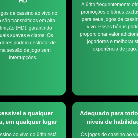
HD
A 64tb frequentemente of
promoções e bônus exclu
ogos de cassino ao vivo no
para seus jogos de cassi
b são transmitidos em alta
vivo. Esses bônus pod
finição (HD), garantindo
proporcionar valor adicion
suais suaves e claros. Os
jogadores e melhorar 
dores podem desfrutar de
experiência de jogo.
ma sessão de jogo sem
interrupções.
essível a qualquer
Adequado para todo
a, em qualquer lugar
níveis de habilida
ssino ao vivo do 64tb está
Os jogos de cassino ao vi