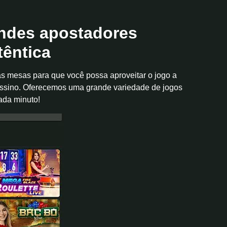
randes apostadores
têntica
tas mesas para que você possa aproveitar o jogo a
 cassino. Oferecemos uma grande variedade de jogos
ada minuto!