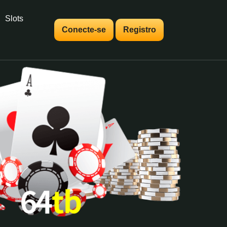
Slots
Conecte-se
Registro