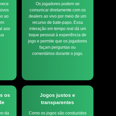
erece
Os jogadores podem se
sivos
comunicar diretamente com os
no ao
dealers ao vivo por meio de um
em
recurso de bate-papo. Essa
al aos
interação em tempo real dá um
sua
toque pessoal à experiência de
jogo e permite que os jogadores
façam perguntas ou
comentários durante o jogo.
s os
Jogos justos e
de
transparentes
vo da
Como os jogos são conduzidos