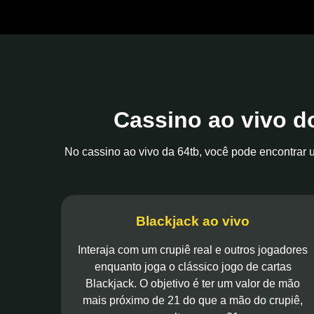
Cassino ao vivo d
No cassino ao vivo da 64tb, você pode encontrar 
Blackjack ao vivo
Interaja com um crupiê real e outros jogadores
enquanto joga o clássico jogo de cartas
Blackjack. O objetivo é ter um valor de mão
mais próximo de 21 do que a mão do crupiê,