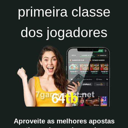
primeira classe
dos jogadores
Aproveite as melhores apostas