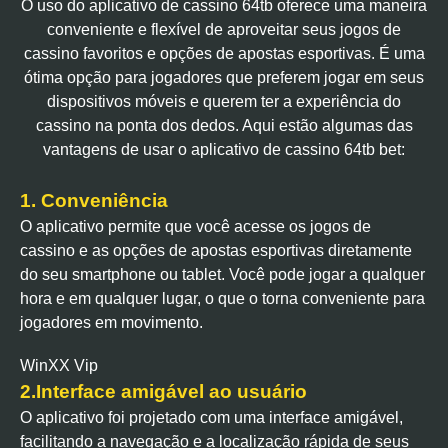
O uso do aplicativo de cassino 64tb oferece uma maneira
conveniente e flexível de aproveitar seus jogos de
cassino favoritos e opções de apostas esportivas. É uma
ótima opção para jogadores que preferem jogar em seus
dispositivos móveis e querem ter a experiência do
cassino na ponta dos dedos. Aqui estão algumas das
vantagens de usar o aplicativo de cassino 64tb bet:
1. Conveniência
O aplicativo permite que você acesse os jogos de
cassino e as opções de apostas esportivas diretamente
do seu smartphone ou tablet. Você pode jogar a qualquer
hora e em qualquer lugar, o que o torna conveniente para
jogadores em movimento.
WinXX Vip
2.Interface amigável ao usuário
O aplicativo foi projetado com uma interface amigável,
facilitando a navegação e a localização rápida de seus