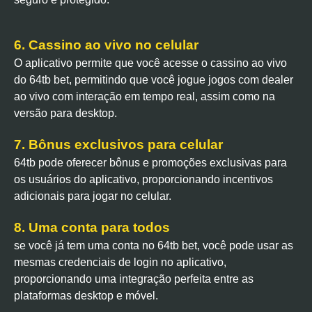
6. Cassino ao vivo no celular
O aplicativo permite que você acesse o cassino ao vivo
do 64tb bet, permitindo que você jogue jogos com dealer
ao vivo com interação em tempo real, assim como na
versão para desktop.
7. Bônus exclusivos para celular
64tb pode oferecer bônus e promoções exclusivas para
os usuários do aplicativo, proporcionando incentivos
adicionais para jogar no celular.
8. Uma conta para todos
se você já tem uma conta no 64tb bet, você pode usar as
mesmas credenciais de login no aplicativo,
proporcionando uma integração perfeita entre as
plataformas desktop e móvel.