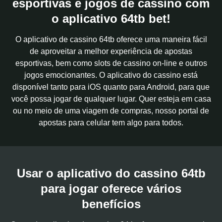
esportivas e jogos de cassino com
o aplicativo 64tb bet!
O aplicativo de cassino 64tb oferece uma maneira fácil
de aproveitar a melhor experiência de apostas
esportivas, bem como slots de cassino on-line e outros
jogos emocionantes. O aplicativo do cassino está
disponível tanto para iOS quanto para Android, para que
você possa jogar de qualquer lugar. Quer esteja em casa
ou no meio de uma viagem de compras, nosso portal de
apostas para celular tem algo para todos.
Usar o aplicativo do cassino 64tb
para jogar oferece vários
benefícios