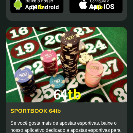
SPORTBOOK 64tb
Se você gosta mais de apostas esportivas, baixe o
nosso aplicativo dedicado a apostas esportivas para