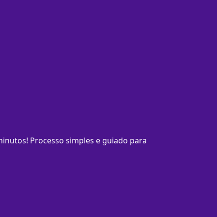
minutos! Processo simples e guiado para