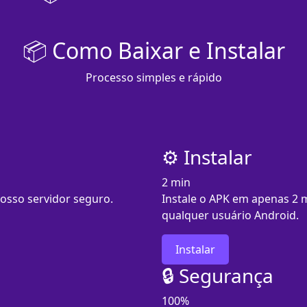
📦 Como Baixar e Instalar
Processo simples e rápido
⚙️ Instalar
2 min
nosso servidor seguro.
Instale o APK em apenas 2 
qualquer usuário Android.
Instalar
🔒 Segurança
100%