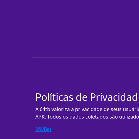
Políticas de Privacida
A 64tb valoriza a privacidade de seus usuá
APK. Todos os dados coletados são utilizad
669Bet