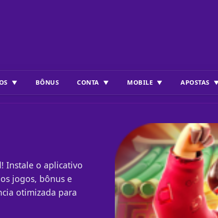
OS
BÔNUS
CONTA
MOBILE
APOSTAS
 Instale o aplicativo
 os jogos, bônus e
ncia otimizada para