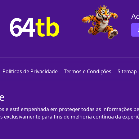
A
Políticas de Privacidade
Termos e Condições
Sitemap
de
rios e está empenhada em proteger todas as informações p
os exclusivamente para fins de melhoria contínua da experi