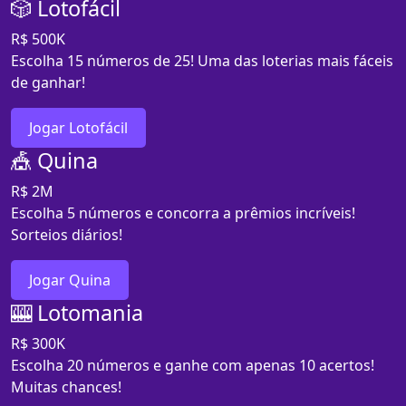
🎲 Lotofácil
R$ 500K
Escolha 15 números de 25! Uma das loterias mais fáceis
de ganhar!
Jogar Lotofácil
🎪 Quina
R$ 2M
Escolha 5 números e concorra a prêmios incríveis!
Sorteios diários!
Jogar Quina
🎰 Lotomania
R$ 300K
Escolha 20 números e ganhe com apenas 10 acertos!
Muitas chances!