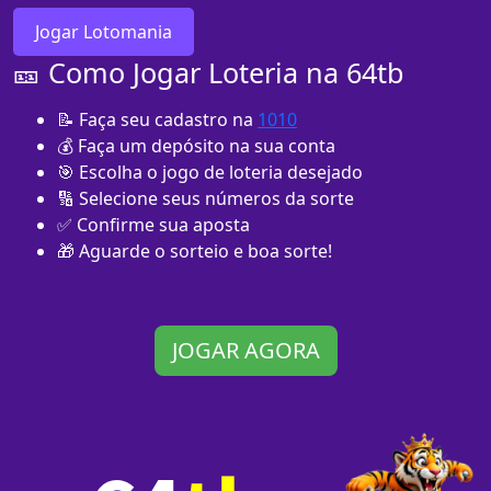
Jogar Lotomania
🎫 Como Jogar Loteria na 64tb
📝 Faça seu cadastro na
1010
💰 Faça um depósito na sua conta
🎯 Escolha o jogo de loteria desejado
🔢 Selecione seus números da sorte
✅ Confirme sua aposta
🎁 Aguarde o sorteio e boa sorte!
JOGAR AGORA