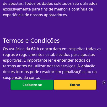
de apostas. Todos os dados coletados são utilizados
exclusivamente para fins de melhoria contínua da
experiência de nossos apostadores.
Termos e Condições
Os usuários da 64tb concordam em respeitar todas as
regras e regulamentos estabelecidos para apostas
esportivas. É importante ler e entender todos os
termos antes de utilizar nossos serviços. A violação
destes termos pode resultar em penalizações ou na
suspensão da conta.
X
Cadastre-se
Entrar