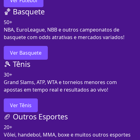
Ver Futebol
🏀 Basquete
50+
NBA, EuroLeague, NBB e outros campeonatos de
basquete com odds atrativas e mercados variados!
Ver Basquete
🎾 Tênis
30+
Grand Slams, ATP, WTA e torneios menores com
apostas em tempo real e resultados ao vivo!
Ver Tênis
🏈 Outros Esportes
20+
Vôlei, handebol, MMA, boxe e muitos outros esportes